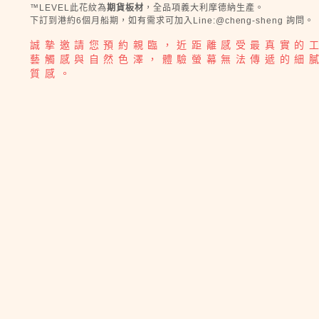
™LEVEL此花紋為
期貨板材
，全品項義大利摩德納生產。
下訂到港約6個月船期，如有需求可加入Line:@cheng-sheng 詢問。
誠摯邀請您預約親臨，近距離感受最真實的
藝觸感與自然色澤，體驗螢幕無法傳遞的細
質感。