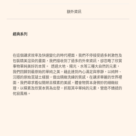
額外資訊
經典系列
在這個講求效率及快速變化的時代裡面，我們不停接受過多刺激性及
包裝精美渲染的畫面，我們接收到了過多的外來資訊，卻忽略了欣賞
事物單純美好的本質。 透過大地、陽光、水等三種大自然的元素，
我們回歸到最原始的單純之美，藉此達到內心滿足與寧靜，以純粹、
沉穩的原始混凝土樣貌，做出精緻洗練的質感，在講求華麗的世界裡
面，我們尋求看似簡陋且樸素的美感，體會物質本身微妙的細緻紋
理，以樸素及欣賞本質為出發，抓取其中單純的元素，營造不嬌揉的
侘寂風格。