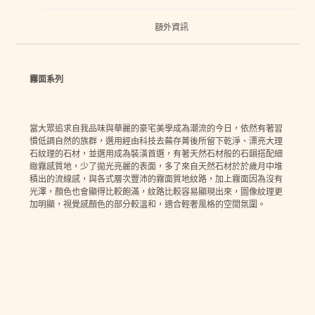
額外資訊
霧面系列
當大眾追求自我品味與華麗的豪宅美學成為潮流的今日，依然有著習
慣低調自然的族群，選用經由科技去蕪存菁後所留下乾淨、漂亮大理
石紋理的石材，並選用成為裝潢首選，有著天然石材般的石韻搭配細
緻霧感質地，少了拋光亮麗的表面，多了來自天然石材於於歲月中堆
積出的流線感，與各式層次豐沛的霧面質地紋路，加上霧面因為沒有
光澤，顏色也會顯得比較飽滿，紋路比較容易顯現出來，圖像紋理更
加明顯，視覺感顏色的部分較溫和，適合輕奢風格的空間氛圍。