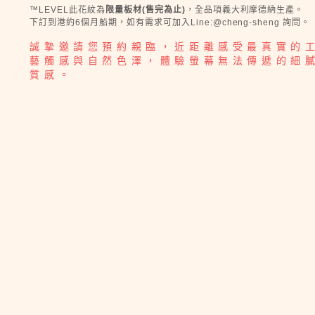
™LEVEL此花紋為
限量板材(售完為止)
，全品項義大利摩德納生產。
下訂到港約6個月船期，如有需求可加入Line:@cheng-sheng 詢問。
誠摯邀請您預約親臨，近距離感受最真實的
藝觸感與自然色澤，體驗螢幕無法傳遞的細
質感。