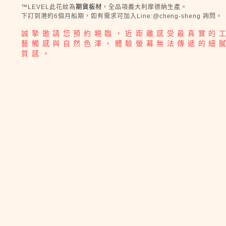
™LEVEL此花紋為
期貨板材
，全品項義大利摩德納生產。
下訂到港約6個月船期，如有需求可加入Line:@cheng-sheng 詢問。
誠摯邀請您預約親臨，近距離感受最真實的
藝觸感與自然色澤，體驗螢幕無法傳遞的細
質感。