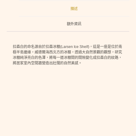
描述
額外資訊
拉森白的命名源自於拉森冰棚(Larsen Ice Shelf)，這是一座是位於南
極半島邊緣，威德爾海西北方的冰棚，透過大自然景觀的觀想，研究
冰棚純淨亮白的色澤，將每一道冰棚間的間隙變化成拉森白的紋路，
將居家室內空間牆營造出壯闊的自然美感。