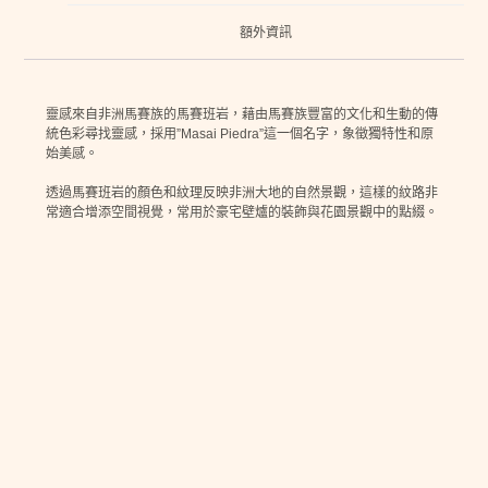
額外資訊
靈感來自非洲馬賽族的馬賽班岩，藉由馬賽族豐富的文化和生動的傳
統色彩尋找靈感，採用”Masai Piedra”這一個名字，象徵獨特性和原
始美感。
透過馬賽班岩的顏色和紋理反映非洲大地的自然景觀，這樣的紋路非
常適合增添空間視覺，常用於豪宅壁爐的裝飾與花園景觀中的點綴。