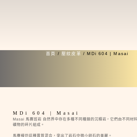
首頁
/
壓紋皮革
/ MDi 604 | Masai
MDi 604 | Masai
Masai 馬賽班岩 自然界中存在多種不同種類的沉積岩，它們由不同材
礦物的碎片組成。
馬賽模仿這種異質混合，突出了岩石中微小卵石的美麗。