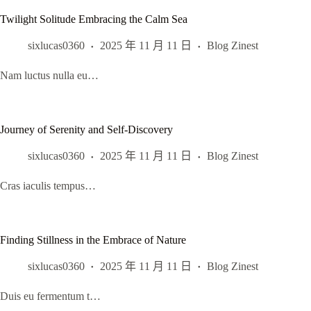
Twilight Solitude Embracing the Calm Sea
sixlucas0360
2025 年 11 月 11 日
Blog Zinest
Nam luctus nulla eu…
Journey of Serenity and Self-Discovery
sixlucas0360
2025 年 11 月 11 日
Blog Zinest
Cras iaculis tempus…
Finding Stillness in the Embrace of Nature
sixlucas0360
2025 年 11 月 11 日
Blog Zinest
Duis eu fermentum t…