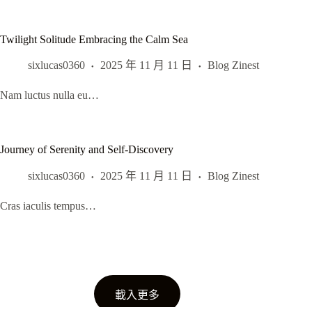
Twilight Solitude Embracing the Calm Sea
sixlucas0360
2025 年 11 月 11 日
Blog Zinest
Nam luctus nulla eu…
Journey of Serenity and Self-Discovery
sixlucas0360
2025 年 11 月 11 日
Blog Zinest
Cras iaculis tempus…
載入更多